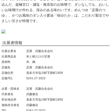
込んだ、超極甘口・減塩・無添加のお味噌で、ダシなしでも、おいし
いお味噌汁が作れる、深みのある味わいです。めんつゆ「淀屋のつ
ゆ」、かつお風味のダシ入り醤油「味ゆたか」は、こだわり製法でや
さしい甘さが特徴です。
出展者情報
出展企業名
淀屋 武藤合名会社
出展商品名
米と糀だけの甘酒
原材料
米、麹
店舗名
淀屋 武藤合名会社
店舗住所
喜多方市塩川町字新町1858
店舗TEL
0241-27-2022
企業・団体名
淀屋 武藤合名会社
代表者名
武藤修吉
所在地住所
喜多方市塩川町字新町1858
連絡担当者名
武藤修吉
TEL
0241-27-2022