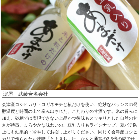
淀屋 武藤合名会社
会津産コシヒカリ・コガネモチと糀だけを使い、絶妙なバランスの発
酵温度と時間の上で産み出された、こだわりの甘酒です。米の旨みに
加え、砂糖では表現できない上品かつ後味もスッキリとした自然の甘
さが特徴。まろやかな味わいの、豆乳入りもラインナップ。夏バテ防
止にも効果的・冷やしてお召し上がりください。同じく会津産コシヒ
カリで作られたお味噌「とよきち」は、なんと通常の3.5倍の糀で仕