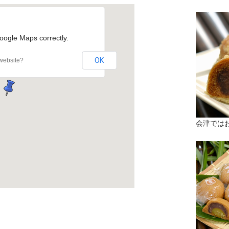
oogle Maps correctly.
OK
website?
会津では