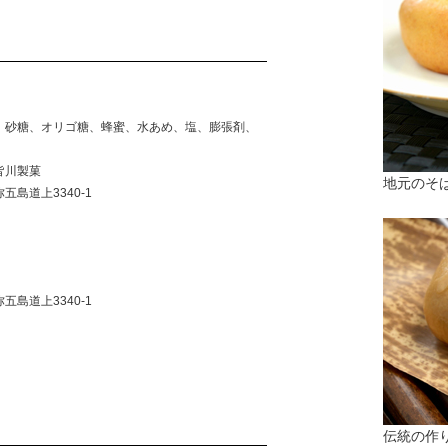
、砂糖、オリゴ糖、蜂蜜、水あめ、塩、膨張剤、
皆川製菓
地元のそ
島道上3340-1
島道上3340-1
伝統の作