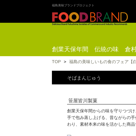
福島美味ブランドプロジェクト
創業天保年間 伝統の味 倉
TOP
>
福島の美味しいもの食のフェア【
そばまんじゅう
笹屋皆川製菓
創業天保年間からの味を守りつづけ
手で包み蒸し上げる、昔ながらの手
わり、素材本来の味を活かした商品