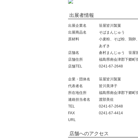
出展者情報
出展企業名
笹屋皆川製菓
出展商品名
そばまんじゅう
原材料
小麦粉、そば粉、鶏卵
あずき
店舗名
倉村まんじゅう 笹屋
店舗住所
福島県南会津郡下郷町弥五
店舗TEL
0241-67-2648
企業・団体名
笹屋皆川製菓
代表者名
皆川美津子
所在地住所
福島県南会津郡下郷町弥五
連絡担当者名
渡部美佐
TEL
0241-67-2648
FAX
0241-67-4414
URL
店舗へのアクセス