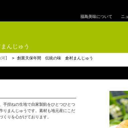
福島美味について
ニ
村まんじゅう
白河】
>
創業天保年間 伝統の味 倉村まんじゅう
、手捏ねの生地で自家製餡をひとつひとつ
作りまんじゅうです。素材も地元産にこだ
づくりを心がけております。