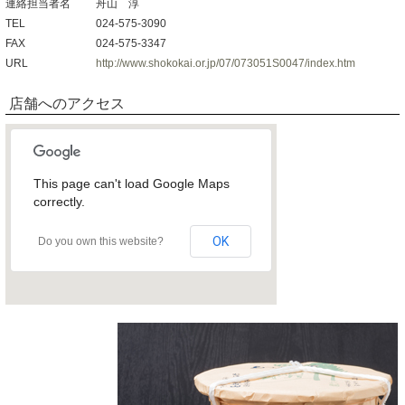
連絡担当者名
舟山 淳
TEL
024-575-3090
FAX
024-575-3347
URL
http://www.shokokai.or.jp/07/073051S0047/index.htm
店舗へのアクセス
This page can't load Google Maps
correctly.
OK
Do you own this website?