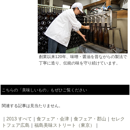
創業以来120年、味噌・醤油を昔ながらの製法で
丁寧に造り、伝統の味を守り続けています。
こちらの「美味しいもの」もぜひご覧ください
関連する記事は見当たりません。
｜
2013 すべて
｜
食フェア・会津
｜
食フェア・郡山
｜
セレク
トフェア広島
｜
福島美味ストリート（東京）
｜