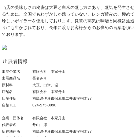
当店の美味しさの秘密は大豆と白米の蒸し方にあり、蒸気を発生させ
るために、全国でもわずかしか残っていない、レンガ積みの、極めて
珍しいボイラーを使用しております。良質の蒸気は味噌と同様醤油造
りにも生かされており、長年に渡りお客様からのお褒めの言葉を頂い
ております。
出展者情報
出展企業名
有限会社 本家舟山
出展商品名
吾妻みそ
原材料
大豆、白米、塩
店舗名
有限会社 本家舟山
店舗住所
福島県伊達市保原町二井田字桐木37
店舗TEL
024-575-3090
企業・団体名
有限会社 本家舟山
代表者名
舟山 淳
所在地住所
福島県伊達市保原町二井田字桐木37