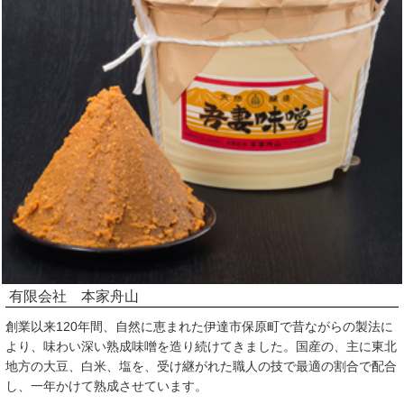
有限会社 本家舟山
創業以来120年間、自然に恵まれた伊達市保原町で昔ながらの製法に
より、味わい深い熟成味噌を造り続けてきました。国産の、主に東北
地方の大豆、白米、塩を、受け継がれた職人の技で最適の割合で配合
し、一年かけて熟成させています。