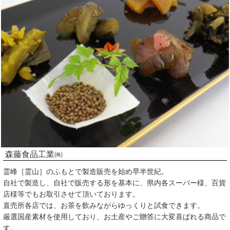
森藤食品工業㈱
霊峰［霊山］のふもとで製造販売を始め早半世紀。
自社で製造し、自社で販売する形を基本に、県内各スーパー様、百貨
店様等でもお取引させて頂いております。
直売所各店では、お茶を飲みながらゆっくりと試食できます。
厳選国産素材を使用しており、お土産やご贈答に大変喜ばれる商品で
す。