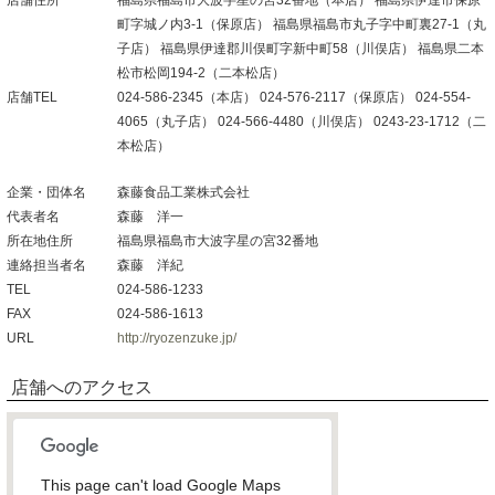
町字城ノ内3-1（保原店） 福島県福島市丸子字中町裏27-1（丸
子店） 福島県伊達郡川俣町字新中町58（川俣店） 福島県二本
松市松岡194-2（二本松店）
店舗TEL
024-586-2345（本店） 024-576-2117（保原店） 024-554-
4065（丸子店） 024-566-4480（川俣店） 0243-23-1712（二
本松店）
企業・団体名
森藤食品工業株式会社
代表者名
森藤 洋一
所在地住所
福島県福島市大波字星の宮32番地
連絡担当者名
森藤 洋紀
TEL
024-586-1233
FAX
024-586-1613
URL
http://ryozenzuke.jp/
店舗へのアクセス
This page can't load Google Maps