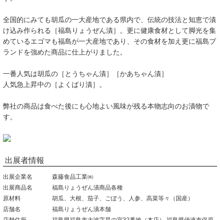
全国的にみても胡瓜の一大産地である県内で、伝統の技法と知恵で漬
け込み作られる［福島りょうぜん漬］。更に健康食材として脚光を集
めているエゴマも福島が一大産地であり、その食材を加え更に福島ブ
ランドを強めた商品に仕上がりました。
一番人気は胡瓜の［とうちゃん漬］［かあちゃん漬］
人気急上昇中の［よくばり漬］。
弊社の商品は食べた後にも心地よい風味が残る本物志向のお漬物で
す。
出展者情報
出展企業名
森藤食品工業㈱
出展商品名
福島りょうぜん漬商品各種
原材料
胡瓜、大根、茄子、ごぼう、人参、高菜等々（国産）
店舗名
福島りょうぜん漬本舗
店舗住所
福島県福島市大波字星の宮32番地（本店） 福島県伊達市保原