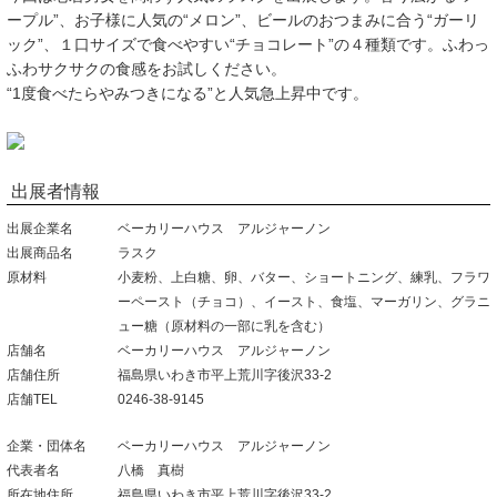
ープル”、お子様に人気の“メロン”、ビールのおつまみに合う“ガーリ
ック”、１口サイズで食べやすい“チョコレート”の４種類です。ふわっ
ふわサクサクの食感をお試しください。
“1度食べたらやみつきになる”と人気急上昇中です。
出展者情報
出展企業名
ベーカリーハウス アルジャーノン
出展商品名
ラスク
原材料
小麦粉、上白糖、卵、バター、ショートニング、練乳、フラワ
ーペースト（チョコ）、イースト、食塩、マーガリン、グラニ
ュー糖（原材料の一部に乳を含む）
店舗名
ベーカリーハウス アルジャーノン
店舗住所
福島県いわき市平上荒川字後沢33-2
店舗TEL
0246-38-9145
企業・団体名
ベーカリーハウス アルジャーノン
代表者名
八橋 真樹
所在地住所
福島県いわき市平上荒川字後沢33-2