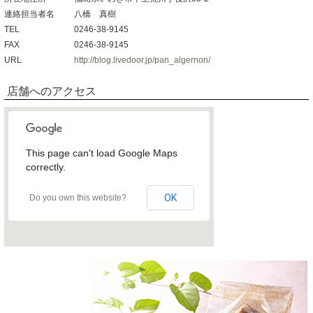
連絡担当者名
八橋 真樹
TEL
0246-38-9145
FAX
0246-38-9145
URL
http://blog.livedoor.jp/pan_algernon/
店舗へのアクセス
This page can't load Google Maps
correctly.
OK
Do you own this website?