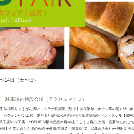
日〜14日（土〜日）
店 駐車場内特設会場（アクセスマップ）
舟山/福島りょうぜん漬/バウムラボ樹楽里【県中】㈱栄楽館（ホテル華の湯）/大山山菜加
ン シフォン/パン工房 陽だまり/若清水酒造㈱/㈲大畑屋食品/㈱ドン・ミゲル【県
菓子店/パン工房 YOSHIDA/坂本屋総本店/㈲山口こうじ店/矢吹宿 宝夢/㈱山のご
津】企業組合とんぼのめ/金子牧場/笹屋皆川製菓/淀屋 武藤合名会社/一般財団法