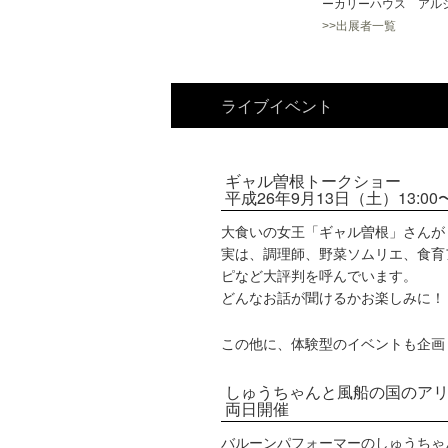
ーカリーハウス アルジ
>>出展者一覧
ライブイベント
ギャル曽根トークショー
平成26年9月13日（土）13:00
大食いの女王「ギャル曽根」さんが
実は、調理師、野菜ソムリエ、食育
ピなど大評判を呼んでいます。
どんなお話が聞けるかお楽しみに！
この他に、体験型のイベントも企画
しゅうちゃんと風船の国のア
両日開催
バルーンパフォーマーのしゅうちゃ