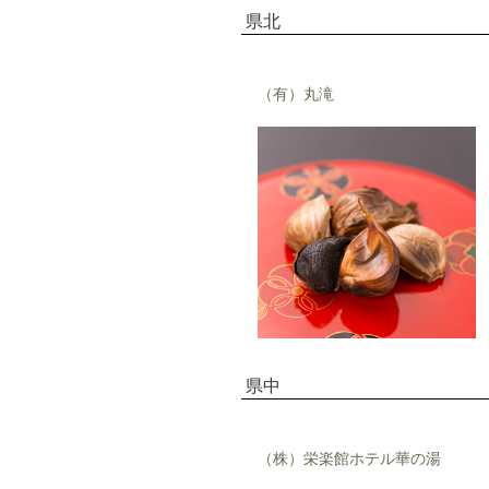
県北
（有）丸滝
県中
（株）栄楽館ホテル華の湯