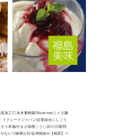
工/三本木養蜂園/Show-me/ニイダ麺
南】イクシードジャパン/企業組合にしごう
ちそう本舗/やまさ味噌こうじ店/小川屋/特
人やないづ振興公社/会津桐炭㈱【相双】ベ