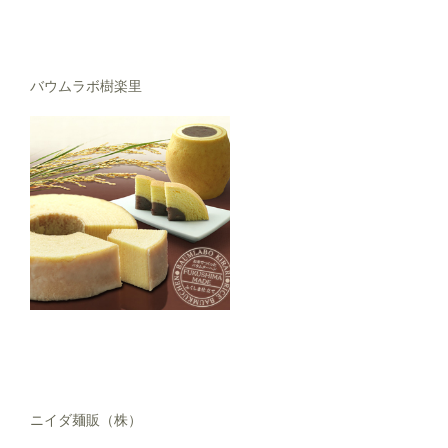
バウムラボ樹楽里
ニイダ麺販（株）