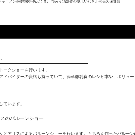
ャーノン/㈲昇栄/㈱あぶくま川内/みそ漬処香の蔵【いわき】㈲長久保食品
〜
トークショーを行います。
アドバイザーの資格も持っていて、簡単離乳食のレシピ本や、ボリュー
しています。
リスのバルーンショー
んとアリスによるバルーンショーを行います。もちろん作ったバルーン