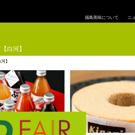
福島美味について
ニ
ア【白河】
白河】