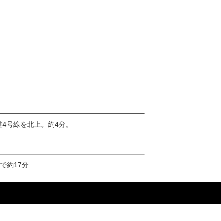
道4号線を北上。約4分。
で約17分